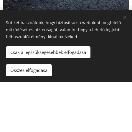
Sütiket használunk, hogy biztosítsuk a weboldal megfelelő
működését és biztonságát, valamint hogy a lehető legjobb
felhasználói élményt kínáljuk Neked.
Csak a legszükségesebbek elfogadása
A debreceni családi ház garázslejárati rámpája alatt
Energocell®-t dolgoztak be. A 20 cm tömörített
Összes elfogadása
rétegvastagságú üveghab granulátum alkalmazásával a
rámpa fűtése hatékonyabban üzemeltethető.