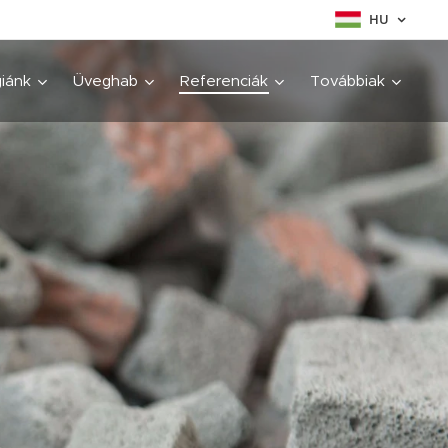
HU
iánk
Üveghab
Referenciák
Továbbiak