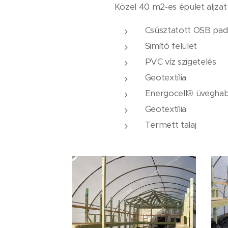
Közel 40 m2-es épület aljzat
Csúsztatott OSB pad
Simító felület
PVC víz szigetelés
Geotextília
Energocell® üveghab
Geotextília
Termett talaj