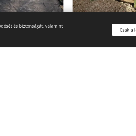
dését és biztonságát, valamint
Csak a 