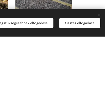
legszükségesebbek elfogadása
Összes elfogadása