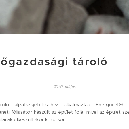
őgazdasági tároló
2020. május
roló aljzatszigeteléséhez alkalmaztak Energocell®
neti fóliasátor készült az épület fölé, mivel az épület sze
tának elkészültekor kerül sor.