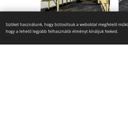
Sütiket használunk, hogy biztosítsuk a weboldal megfelelő műkö
hogy a lehető legjobb felhasználói élményt kínáljuk Neked.