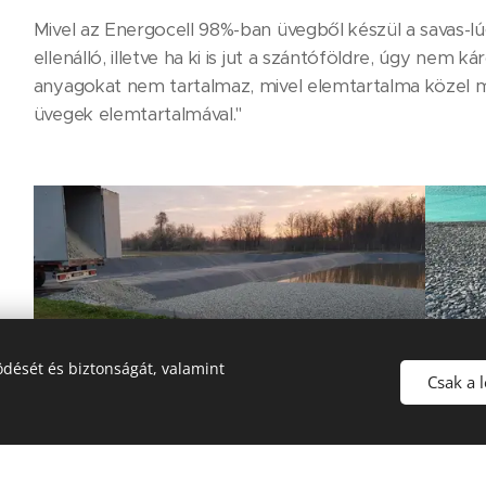
Mivel az Energocell 98%-ban üvegből készül a savas-
ellenálló, illetve ha ki is jut a szántóföldre, úgy nem ká
anyagokat nem tartalmaz, mivel elemtartalma közel 
üvegek elemtartalmával."
dését és biztonságát, valamint
Csak a 