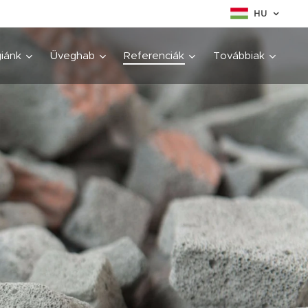
HU
iánk
Üveghab
Referenciák
Továbbiak