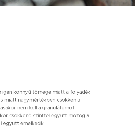
e
um igen könnyű tömege miatt a folyadék
árás miatt nagymértékben csökken a
ításakor nem kell a granulátumot
ásakor csökkenő szinttel együtt mozog a
el együtt emelkedik.