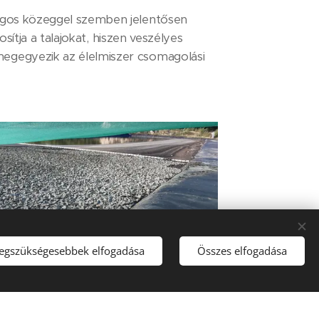
lúgos közeggel szemben jelentősen
rosítja a talajokat, hiszen veszélyes
megegyezik az élelmiszer csomagolási
legszükségesebbek elfogadása
Összes elfogadása