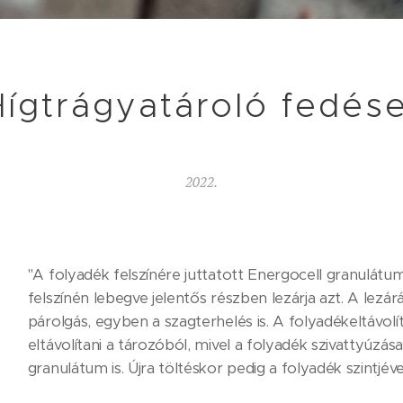
Hígtrágyatároló fedés
2022.
"A folyadék felszínére juttatott Energocell granulát
felszínén lebegve jelentős részben lezárja azt. A lez
párolgás, egyben a szagterhelés is. A folyadékeltávol
eltávolítani a tározóból, mivel a folyadék szivattyúz
granulátum is. Újra töltéskor pedig a folyadék szintjév