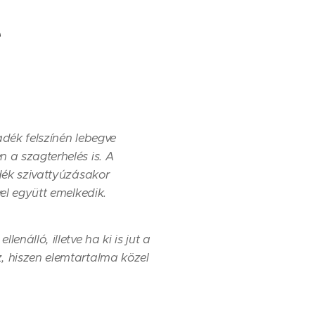
e
adék felszínén lebegve
 a szagterhelés is. A
adék szivattyúzásakor
el együtt emelkedik.
nálló, illetve ha ki is jut a
, hiszen elemtartalma közel