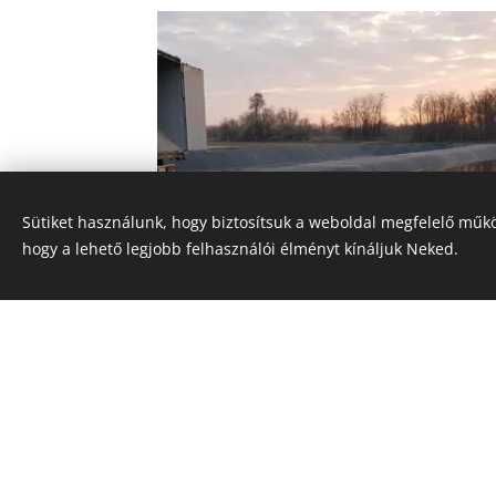
Sütiket használunk, hogy biztosítsuk a weboldal megfelelő műkö
hogy a lehető legjobb felhasználói élményt kínáljuk Neked.