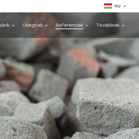
HU
iánk
Üveghab
Referenciák
Továbbiak