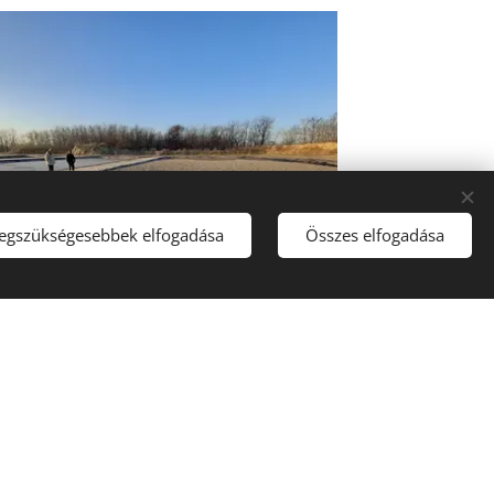
legszükségesebbek elfogadása
Összes elfogadása