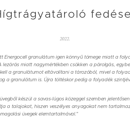
Hígtrágyatároló fedés
2022.
tott Energocell granulátum igen könnyű tömege miatt a foly
. A lezárás miatt nagymértékben csökken a párolgás, egyben
kell a granulátumot eltávolítani a tározóból, mivel a foly
g a granulátum is. Újra töltéskor pedig a folyadék szintjév
vegből készül a savas-lúgos közeggel szemben jelentősen elle
tja a talajokat, hiszen veszélyes anyagokat nem tartalmaz
omagolási üvegek elemtartalmával."