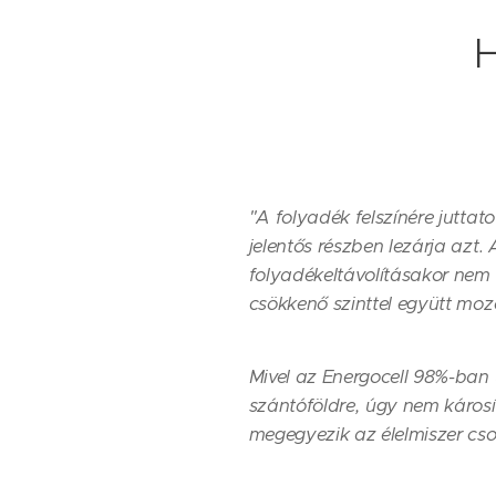
"A folyadék felszínére jutta
jelentős részben lezárja azt
folyadékeltávolításakor nem 
csökkenő szinttel együtt mozo
Mivel az Energocell 98%-ban ü
szántóföldre, úgy nem károsí
megegyezik az élelmiszer cs