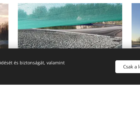
dését és biztonságát, valamint
Csak a 