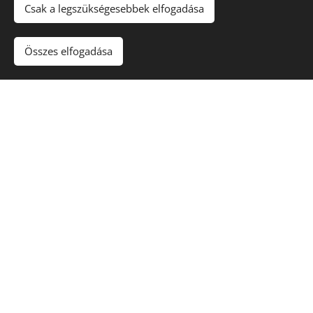
Csak a legszükségesebbek elfogadása
Bag-ekben (kb. 500 kg/zsák) szállítottuk a helyszínre,
majd daruval emelték a födémre.
Összes elfogadása