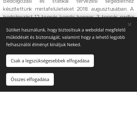
Bedolgozási és statikai tervezési segédlethez
készítettünk mintafelületeket 2018. augusztusában. A
bedolgozást 12 tonnás kombi henger, 3 tonnás padka
hengerrel és különböző méretű lapvibrátorral
Sütiket használunk, hogy biztosítsuk a weboldal megfelelő
végeztük. A mérések célja, hogy a tervezőket és a
működését és biztonságát, valamint hogy a lehető legjobb
kivitelezőket minden szükséges információval ellássuk.
felhasználói élményt kínáljuk Neked.
Csak a legszükségesebbek elfogadása
Összes elfogadása