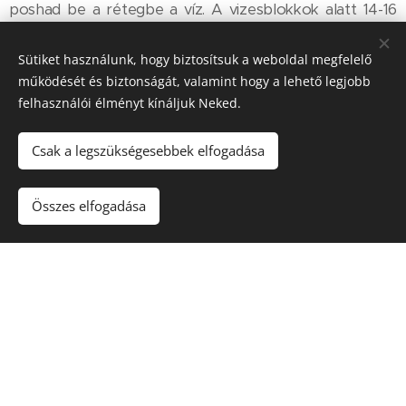
poshad be a rétegbe a víz. A vizesblokkok alatt 14-16
cm, egyéb helyeken 30 cm vastagságú üveghab
granulátum került beépítésre. Mivel az üveghab
Sütiket használunk, hogy biztosítsuk a weboldal megfelelő
rétegben gépészeti csővezetékeket helyeztek el, így a
működését és biztonságát, valamint hogy a lehető legjobb
kézi hengeres bedolgozási módszer bizonyult a
felhasználói élményt kínáljuk Neked.
legcélszerűbbnek.
Csak a legszükségesebbek elfogadása
Összes elfogadása