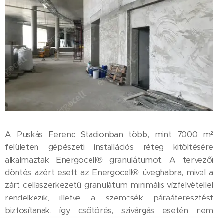
A Puskás Ferenc Stadionban több, mint 7000 m²
felületen gépészeti installációs réteg kitöltésére
alkalmaztak Energocell® granulátumot. A tervezői
döntés azért esett az Energocell® üveghabra, mivel a
zárt cellaszerkezetű granulátum minimális vízfelvétellel
rendelkezik, illetve a szemcsék páraáteresztést
biztosítanak, így csőtörés, szivárgás esetén nem