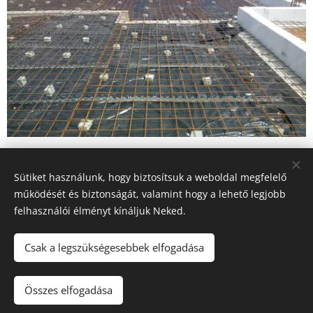
Energocell® üveghab granulátumból hőszigetelő
Sütiket használunk, hogy biztosítsuk a weboldal megfelelő
réteget alakítottak ki a sávalapok között. A 30 cm-es
működését és biztonságát, valamint hogy a lehető legjobb
tömörített rétegvastagság biztosítja a kiváló
felhasználói élményt kínáljuk Neked.
hőszigetelést. A nagyobb mértékű feltöltés miatt az
üveghab granulátum alatt kavicsréteget alkalmaztak.
Csak a legszükségesebbek elfogadása
Összes elfogadása