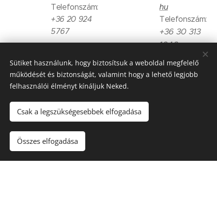
Telefonszám:
hu
+36 20 924
Telefonszám:
+36 30 313
5767
1040
Sütiket használunk, hogy biztosítsuk a weboldal megfelelő
Pápai
P-Arch
működését és biztonságát, valamint hogy a lehető legjobb
felhasználói élményt kínáljuk Neked.
Építész
Stúdió Kft.
Stúdió Kft.
7624 Pécs, Szigeti
Csak a legszükségesebbek elfogadása
út 13. fsz. 3.
8500 Pápa,
Eötvös u. 24.
E-mail cím:
E-mail cím:
parchstudio@
Összes elfogadása
info@papaiepi
gmail.com
tesz.hu
Telefonszám:
Telefonszám:
+36 30 390
+36
30 276
4631
3433