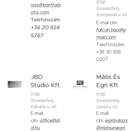
9700
nos@bartfaib
Szombathely,
ota.com
Aranypatak u. 62.
Telefonszám:
E-mail cím:
+36 20 924
falcon.bau@g
5767
mail.com
Telefonszám:
+36 30 936
0207
JBD
Mátis És
Stúdió Kft.
Egri Kft.
9700
9700
Szombathely,
Szombathely,
Kálvária u. 40.
Árpád u. 61.
E-mail
E-mail
cím:
office@jb
cím:
egribalazs
d.hu
@matisesegri.