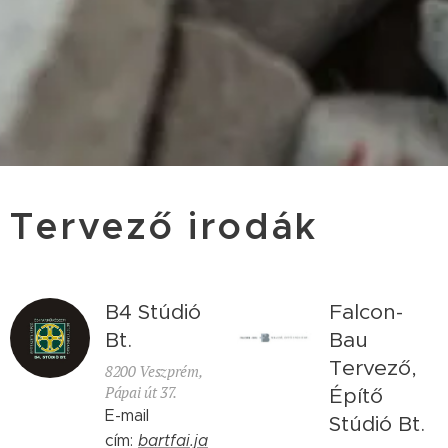
Tervező irodák
B4 Stúdió
Falcon-
Bt.
Bau
Tervező,
8200 Veszprém,
Pápai út 37.
Építő
E-mail
Stúdió Bt.
cím:
bartfai.ja