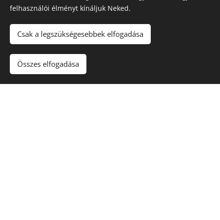
felhasználói élményt kínáljuk Neked.
Csak a legszükségesebbek elfogadása
ÜVEGHAB GRANULÁTUM ALKALMAZÁSA GERENDARÁCSOS
ALAPOZÁSNÁL
Összes elfogadása